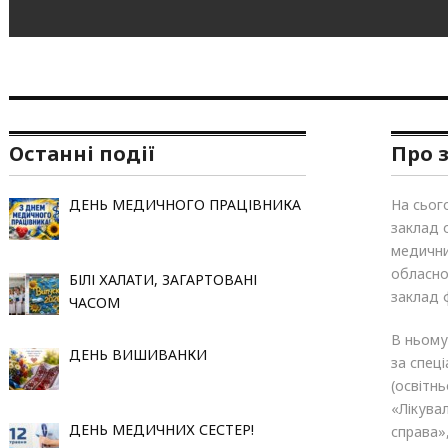
Останні події
Про 
ДЕНЬ МЕДИЧНОГО ПРАЦІВНИКА
На сьог
заклад 
медични
обласно
БІЛІ ХАЛАТИ, ЗАГАРТОВАНІ
заклад 
ЧАСОМ
В ньому
ДЕНЬ ВИШИВАНКИ
за спец
(освітн
«Лікува
ДЕНЬ МЕДИЧНИХ СЕСТЕР!
справа»