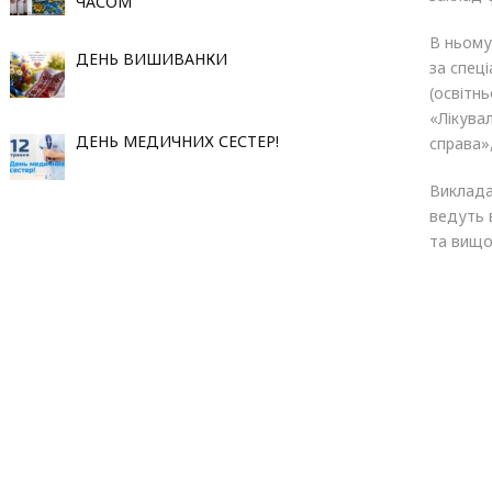
ЧАСОМ
В ньому
ДЕНЬ ВИШИВАНКИ
за спец
(освітн
«Лікува
ДЕНЬ МЕДИЧНИХ СЕСТЕР!
справа»
Виклада
ведуть в
та вищо