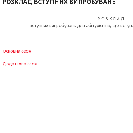
РОЗКЛАД ВСТУПНИХ ВИПРОБУВАНЬ
Р О З К Л А Д
вступних випробувань для абітурієнтів, що всту
Основна сесія
Додаткова сесія