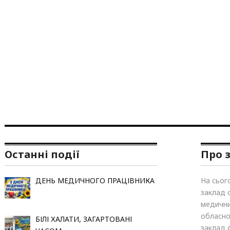
Останні події
Про 
ДЕНЬ МЕДИЧНОГО ПРАЦІВНИКА
На сьог
заклад 
медични
обласно
БІЛІ ХАЛАТИ, ЗАГАРТОВАНІ
заклад 