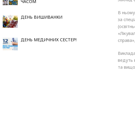
ЧАСОМ
В ньому
ДЕНЬ ВИШИВАНКИ
за спец
(освітн
«Лікува
ДЕНЬ МЕДИЧНИХ СЕСТЕР!
справа»
Виклада
ведуть в
та вищо