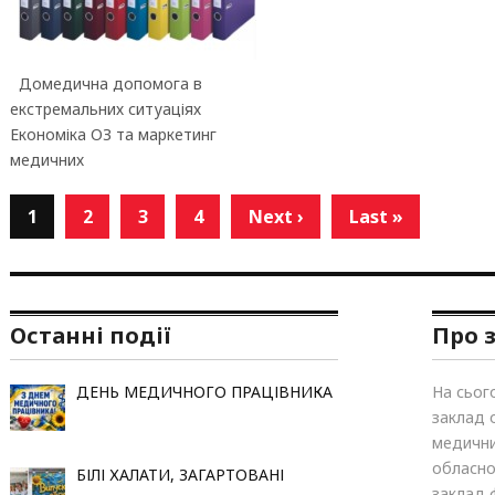
Домедична допомога в
екстремальних ситуаціях
Економіка ОЗ та маркетинг
медичних
1
2
3
4
Next ›
Last »
Останні події
Про 
ДЕНЬ МЕДИЧНОГО ПРАЦІВНИКА
На сьог
заклад 
медични
обласно
БІЛІ ХАЛАТИ, ЗАГАРТОВАНІ
заклад 