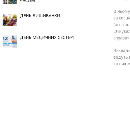
ЧАСОМ
В ньому
ДЕНЬ ВИШИВАНКИ
за спец
(освітн
«Лікува
ДЕНЬ МЕДИЧНИХ СЕСТЕР!
справа»
Виклада
ведуть в
та вищо