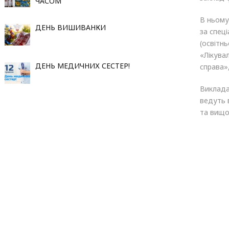
ЧАСОМ
В ньому
ДЕНЬ ВИШИВАНКИ
за спец
(освітн
«Лікува
ДЕНЬ МЕДИЧНИХ СЕСТЕР!
справа»
Виклада
ведуть в
та вищо