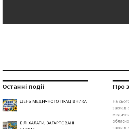
Останні події
Про 
ДЕНЬ МЕДИЧНОГО ПРАЦІВНИКА
На сьог
заклад 
медични
обласно
БІЛІ ХАЛАТИ, ЗАГАРТОВАНІ
заклад 