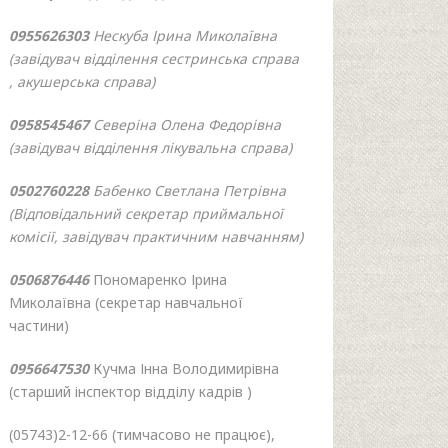
0955626303
Нескуба Ірина Миколаївна
(завідувач відділення сестринська справа
, акушерська справа)
0958545467
Северіна Олена Федорівна
(завідувач відділення лікувальна справа)
0502760228
Бабенко Светлана Петрівна
(Відповідальний секретар приймальної
комісії, завідувач практичним навчанням)
0506876446
Пономаренко Ірина
Миколаївна (секретар навчальної
частини)
0956647530
Кучма Інна Володимирівна
(старший інспектор відділу кадрів )
(05743)2-12-66 (тимчасово не працює),