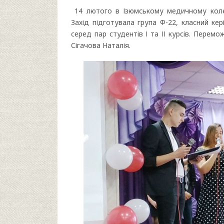
14 лютого в Ізюмському медичному колед
Захід підготувала група Ф-22, класний ке
серед пар студентів І та ІІ курсів. Пере
Сігачова Наталія.